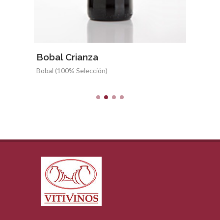
Bobal Crianza
Boba
Bobal (100% Selección)
Bobal 