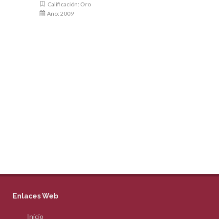
Calificación: Oro
Calificació
Año: 2009
Año: 2009
Enlaces Web
Inicio