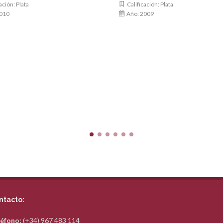
ación: Plata
Calificación: Plata
010
Año: 2009
ntacto:
éfono:
(+34) 967 483 114