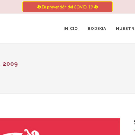
En prevención del COVID-19
INICIO
BODEGA
NUESTR
A
2009