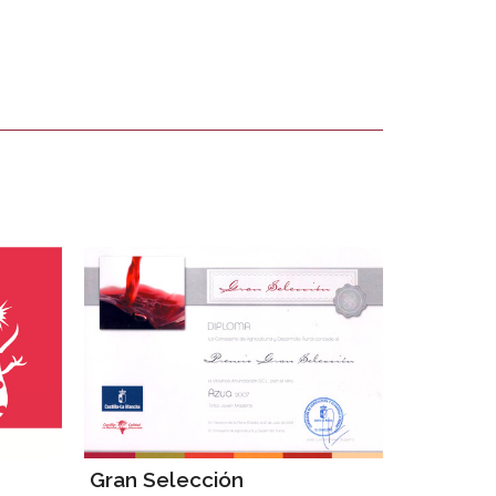
Gran Selección
Gran Se