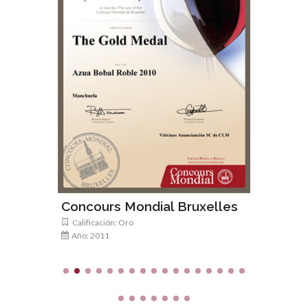
Spanis
Calificac
Año: 20
Concours Mondial Bruxelles
Calificación: Oro
Año: 2011