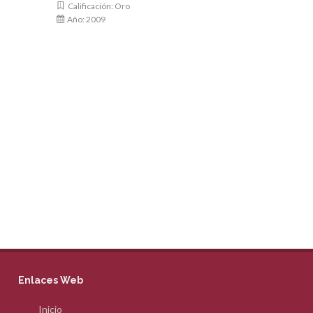
Calificación: Oro
Calificació
Año: 2009
Año: 2009
Enlaces Web
Inicio