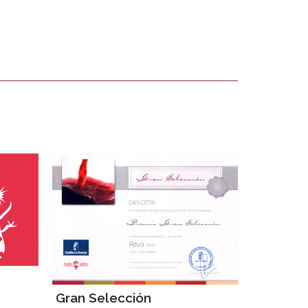
Gran Selección
Gran Se