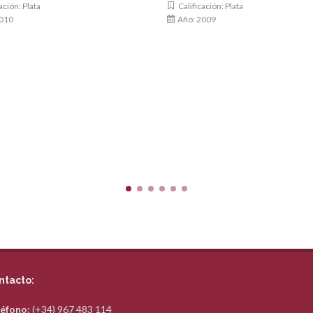
ación: Plata
Calificación: Plata
010
Año: 2009
ntacto:
éfono:
(+34) 967 483 114