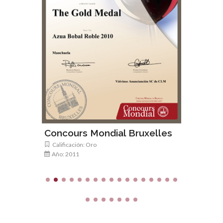
Spanis
Calificac
Año: 20
Concours Mondial Bruxelles
Calificación: Oro
Año: 2011