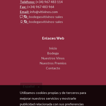
Teléfono:
(+34) 967 483 114
Fax:
(+34) 967 483 964
Email:
info@vitivinos.com
:
bodegasvitivinos-sales
:
bodegasvitivinos-sales
Enlaces Web
Inicio
Bodega
Nuestros Vinos
Nuestros Premios
Contacto
Español
Utilizamos cookies propias y de terceros para
mejorar nuestros servicios y mostrarle
publicidad relacionada con sus preferencias