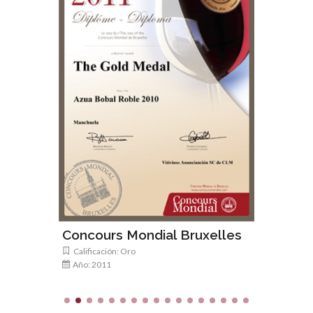
Spanis
Calificac
Año: 20
Concours Mondial Bruxelles
Calificación: Oro
Año: 2011